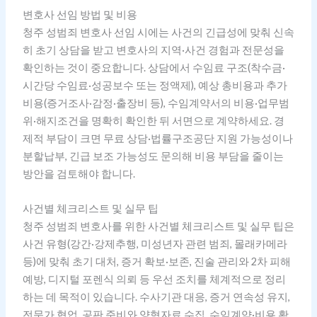
변호사 선임 방법 및 비용
청주 성범죄 변호사 선임 시에는 사건의 긴급성에 맞춰 신속
히 초기 상담을 받고 변호사의 지역·사건 경험과 전문성을
확인하는 것이 중요합니다. 상담에서 수임료 구조(착수금·
시간당 수임료·성공보수 또는 정액제), 예상 총비용과 추가
비용(증거조사·감정·출장비 등), 수임계약서의 비용·업무범
위·해지조건을 명확히 확인한 뒤 서면으로 계약하세요. 경
제적 부담이 크면 무료 상담·법률구조공단 지원 가능성이나
분할납부, 긴급 보조 가능성도 문의해 비용 부담을 줄이는
방안을 검토해야 합니다.
사건별 체크리스트 및 실무 팁
청주 성범죄 변호사를 위한 사건별 체크리스트 및 실무 팁은
사건 유형(강간·강제추행, 미성년자 관련 범죄, 몰래카메라
등)에 맞춰 초기 대처, 증거 확보·보존, 진술 관리와 2차 피해
예방, 디지털 포렌식 의뢰 등 우선 조치를 체계적으로 정리
하는 데 목적이 있습니다. 수사기관 대응, 증거 연속성 유지,
전문가 협업, 공판 준비와 양형자료 수집, 수임계약·비용 확