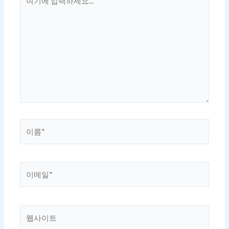
기
에
입
력
하
세
요...
이
름
*
이
메
일
*
웹
사